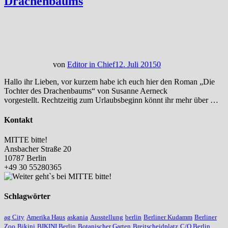
Drachenbaums
von
Editor in Chief
12. Juli 2015
0
Hallo ihr Lieben, vor kurzem habe ich euch hier den Roman „Die
Tochter des Drachenbaums“ von Susanne Aerneck
vorgestellt. Rechtzeitig zum Urlaubsbeginn könnt ihr mehr über …
Kontakt
MITTE bitte!
Ansbacher Straße 20
10787 Berlin
+49 30 55280365
Schlagwörter
ag City
Amerika Haus
askania
Ausstellung
berlin
Berliner Kudamm
Berliner
Zoo
Bikini
BIKINI Berlin
Botanischer Garten
Breitscheidplatz
C/O Berlin