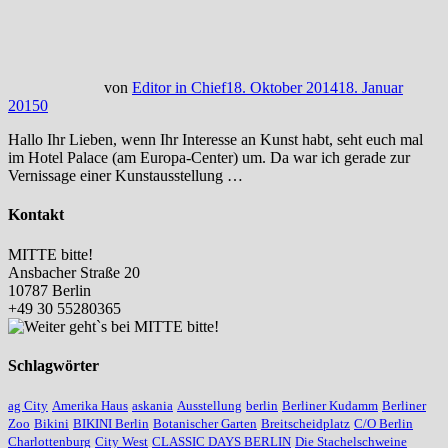
von
Editor in Chief
18. Oktober 2014
18. Januar
2015
0
Hallo Ihr Lieben, wenn Ihr Interesse an Kunst habt, seht euch mal
im Hotel Palace (am Europa-Center) um. Da war ich gerade zur
Vernissage einer Kunstausstellung …
Kontakt
MITTE bitte!
Ansbacher Straße 20
10787 Berlin
+49 30 55280365
Schlagwörter
ag City
Amerika Haus
askania
Ausstellung
berlin
Berliner Kudamm
Berliner
Zoo
Bikini
BIKINI Berlin
Botanischer Garten
Breitscheidplatz
C/O Berlin
Charlottenburg
City West
CLASSIC DAYS BERLIN
Die Stachelschweine