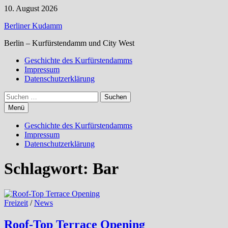
Zum
10. August 2026
Inhalt
Berliner Kudamm
springen
Berlin – Kurfürstendamm und City West
Geschichte des Kurfürstendamms
Impressum
Datenschutzerklärung
Suchen
nach:
Menü
Geschichte des Kurfürstendamms
Impressum
Datenschutzerklärung
Schlagwort:
Bar
Freizeit
/
News
Roof-Top Terrace Opening