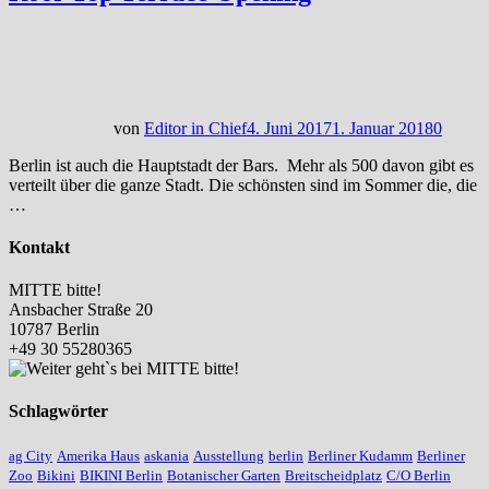
von
Editor in Chief
4. Juni 2017
1. Januar 2018
0
Berlin ist auch die Hauptstadt der Bars. Mehr als 500 davon gibt es
verteilt über die ganze Stadt. Die schönsten sind im Sommer die, die
…
Kontakt
MITTE bitte!
Ansbacher Straße 20
10787 Berlin
+49 30 55280365
Schlagwörter
ag City
Amerika Haus
askania
Ausstellung
berlin
Berliner Kudamm
Berliner
Zoo
Bikini
BIKINI Berlin
Botanischer Garten
Breitscheidplatz
C/O Berlin