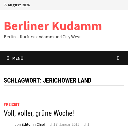
Zum
7. August 2026
Inhalt
springen
Berliner Kudamm
Berlin – Kurfürstendamm und City West
MENÜ
SCHLAGWORT:
JERICHOWER LAND
FREIZEIT
Voll, voller, grüne Woche!
von
Editor in Chief
17. Januar 2015
1