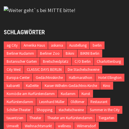
SCHLAGWÖRTER
ag City
Amerika Haus
askania
Ausstellung
berlin
Berliner Kudamm
Berliner Zoo
Bikini
BIKINI Berlin
Botanischer Garten
Breitscheidplatz
C/O Berlin
Charlottenburg
City West
CLASSIC DAYS BERLIN
Die Stachelschweine
Europa-Center
Gedächtniskirche
Halbmarathon
Hotel Ellington
kabarett
KaDeWe
Kaiser-Wilhelm-Gedächtnis-Kirche
Kino
Komödie am Kurfürstendamm
Kudamm
Kunst
Kurfürstendamm
Leonhard Müller
Oldtimer
Restaurant
Schiller-Theater
Shopping
stachelschweine
Summer in the City
tauentzien
Theater
Theater am Kurfürstendamm
Tiergarten
Umwelt
Weihnachtsmarkt
wellness
Wilmersdorf