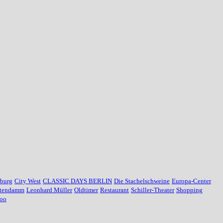
nburg
City West
CLASSIC DAYS BERLIN
Die Stachelschweine
Europa-Center
stendamm
Leonhard Müller
Oldtimer
Restaurant
Schiller-Theater
Shopping
oo