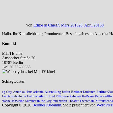
von
Editor in Chief
7. März 2015
28. April 2015
0
Hallo, Ihr Kunstliebhaber, Prominenten Besuch gab es im Amerika Ha
Kontakt
MITTE bitte!
Ansbacher Straße 20
10787 Berlin
+49 30 55280365
Schlagwörter
ag City
Amerika Haus
askania
Ausstellung
berlin
Berliner Kudamm
Berliner Zo
Gedächtniskirche
Halbmarathon
Hotel Ellington
kabarett
KaDeWe
Kaiser-Wilhe
stachelschweine
Summer in the City
tauentzien
Theater
Theater am Kurfürsten
Copyright © 2026
Berliner Kudamm
. Stolz präsentiert von
WordPres