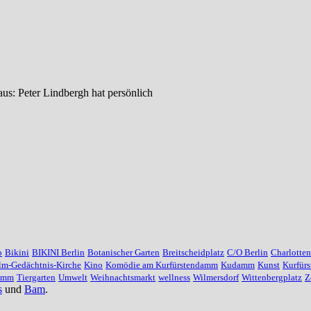
us: Peter Lindbergh hat persönlich
o
Bikini
BIKINI Berlin
Botanischer Garten
Breitscheidplatz
C/O Berlin
Charlotte
lm-Gedächtnis-Kirche
Kino
Komödie am Kurfürstendamm
Kudamm
Kunst
Kurfür
damm
Tiergarten
Umwelt
Weihnachtsmarkt
wellness
Wilmersdorf
Wittenbergplatz
Z
s
und
Bam
.