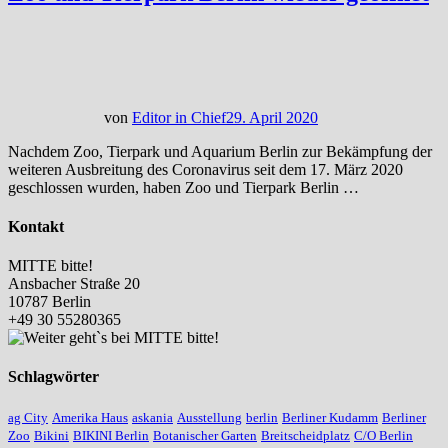
von
Editor in Chief
29. April 2020
Nachdem Zoo, Tierpark und Aquarium Berlin zur Bekämpfung der
weiteren Ausbreitung des Coronavirus seit dem 17. März 2020
geschlossen wurden, haben Zoo und Tierpark Berlin …
Kontakt
MITTE bitte!
Ansbacher Straße 20
10787 Berlin
+49 30 55280365
Schlagwörter
ag City
Amerika Haus
askania
Ausstellung
berlin
Berliner Kudamm
Berliner
Zoo
Bikini
BIKINI Berlin
Botanischer Garten
Breitscheidplatz
C/O Berlin