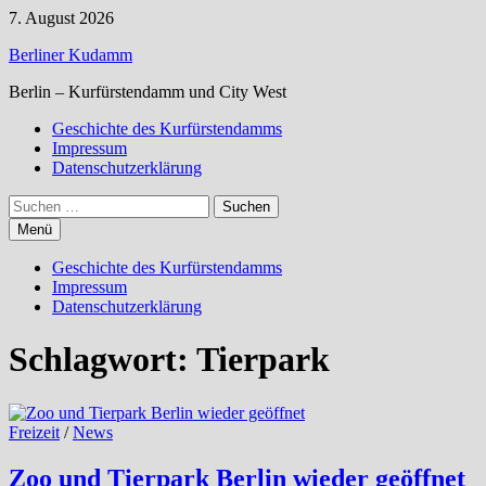
Zum
7. August 2026
Inhalt
Berliner Kudamm
springen
Berlin – Kurfürstendamm und City West
Geschichte des Kurfürstendamms
Impressum
Datenschutzerklärung
Suchen
nach:
Menü
Geschichte des Kurfürstendamms
Impressum
Datenschutzerklärung
Schlagwort:
Tierpark
Freizeit
/
News
Zoo und Tierpark Berlin wieder geöffnet