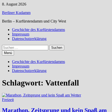
Zum
8. August 2026
Inhalt
Berliner Kudamm
springen
Berlin – Kurfürstendamm und City West
Geschichte des Kurfürstendamms
Impressum
Datenschutzerklärung
Suchen
nach:
Menü
Geschichte des Kurfürstendamms
Impressum
Datenschutzerklärung
Schlagwort:
Vattenfall
Freizeit
Marathon, Zeitsprung und kein Spaß am