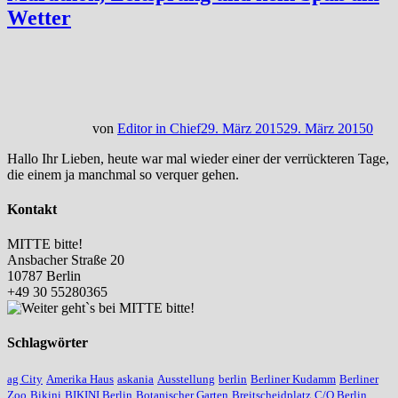
Wetter
von
Editor in Chief
29. März 2015
29. März 2015
0
Hallo Ihr Lieben, heute war mal wieder einer der verrückteren Tage,
die einem ja manchmal so verquer gehen.
Kontakt
MITTE bitte!
Ansbacher Straße 20
10787 Berlin
+49 30 55280365
Schlagwörter
ag City
Amerika Haus
askania
Ausstellung
berlin
Berliner Kudamm
Berliner
Zoo
Bikini
BIKINI Berlin
Botanischer Garten
Breitscheidplatz
C/O Berlin