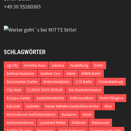
+49 30 55280365
SCHLAGWÖRTER
ag City
Amerika Haus
askania
Ausstellung
berlin
Berliner Kudamm
Berliner Zoo
Bikini
BIKINI Berlin
Botanischer Garten
Breitscheidplatz
C/O Berlin
Charlottenburg
City West
CLASSIC DAYS BERLIN
Die Stachelschweine
Europa-Center
Gedächtniskirche
Halbmarathon
Hotel Ellington
kabarett
KaDeWe
Kaiser-Wilhelm-Gedächtnis-Kirche
Kino
Komödie am Kurfürstendamm
Kudamm
Kunst
Kurfürstendamm
Leonhard Müller
Oldtimer
Restaurant
Schiller-Theater
Shopping
stachelschweine
Summer in the City