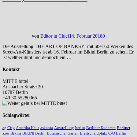
von
Editor in Chief
14. Februar 2018
0
Die Ausstellung THE ART OF BANKSY mit über 60 Werken des
Street-Art-Künstlers ist ab 16. Februar im Bikini Berlin zu sehen. Er
ist weltberühmt und dennoch ein …
Kontakt
MITTE bitte!
Ansbacher Straße 20
10787 Berlin
+49 30 55280365
Schlagwörter
ag City
Amerika Haus
askania
Ausstellung
berlin
Berliner Kudamm
Berliner
Zoo
Bikini
BIKINI Berlin
Botanischer Garten
Breitscheidplatz
C/O Berlin