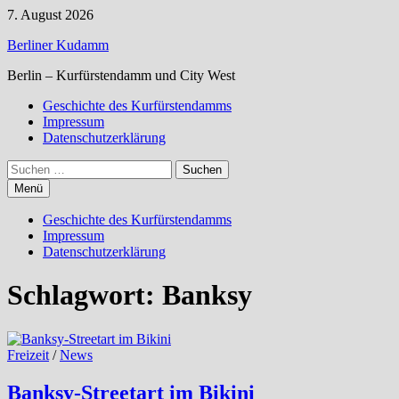
Zum
7. August 2026
Inhalt
Berliner Kudamm
springen
Berlin – Kurfürstendamm und City West
Geschichte des Kurfürstendamms
Impressum
Datenschutzerklärung
Suchen
nach:
Menü
Geschichte des Kurfürstendamms
Impressum
Datenschutzerklärung
Schlagwort:
Banksy
Freizeit
/
News
Banksy-Streetart im Bikini