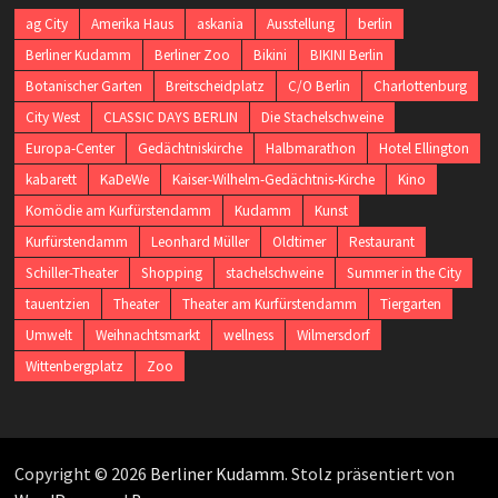
ag City
Amerika Haus
askania
Ausstellung
berlin
Berliner Kudamm
Berliner Zoo
Bikini
BIKINI Berlin
Botanischer Garten
Breitscheidplatz
C/O Berlin
Charlottenburg
City West
CLASSIC DAYS BERLIN
Die Stachelschweine
Europa-Center
Gedächtniskirche
Halbmarathon
Hotel Ellington
kabarett
KaDeWe
Kaiser-Wilhelm-Gedächtnis-Kirche
Kino
Komödie am Kurfürstendamm
Kudamm
Kunst
Kurfürstendamm
Leonhard Müller
Oldtimer
Restaurant
Schiller-Theater
Shopping
stachelschweine
Summer in the City
tauentzien
Theater
Theater am Kurfürstendamm
Tiergarten
Umwelt
Weihnachtsmarkt
wellness
Wilmersdorf
Wittenbergplatz
Zoo
Copyright © 2026
Berliner Kudamm
. Stolz präsentiert von