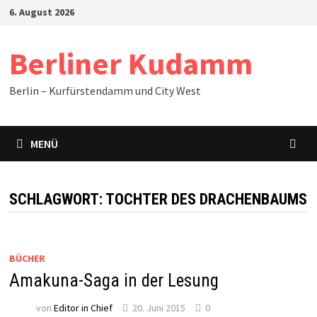
Zum
6. August 2026
Inhalt
springen
Berliner Kudamm
Berlin – Kurfürstendamm und City West
MENÜ
SCHLAGWORT:
TOCHTER DES DRACHENBAUMS
BÜCHER
Amakuna-Saga in der Lesung
von
Editor in Chief
20. Juni 2015
0