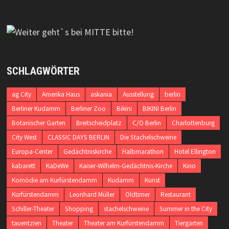
SCHLAGWÖRTER
ag City
Amerika Haus
askania
Ausstellung
berlin
Berliner Kudamm
Berliner Zoo
Bikini
BIKINI Berlin
Botanischer Garten
Breitscheidplatz
C/O Berlin
Charlottenburg
City West
CLASSIC DAYS BERLIN
Die Stachelschweine
Europa-Center
Gedächtniskirche
Halbmarathon
Hotel Ellington
kabarett
KaDeWe
Kaiser-Wilhelm-Gedächtnis-Kirche
Kino
Komödie am Kurfürstendamm
Kudamm
Kunst
Kurfürstendamm
Leonhard Müller
Oldtimer
Restaurant
Schiller-Theater
Shopping
stachelschweine
Summer in the City
tauentzien
Theater
Theater am Kurfürstendamm
Tiergarten