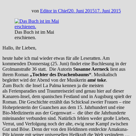
von
Editor in Chief
20. Juni 2015
17. Juni 2015
Das Buch ist im Mai
erschienen.
Hallo, ihr Lieben,
heute habe ich mal wieder etwas für alle Leseratten. Am
kommenden Donnerstag (25. Juni) findet eine Buchlesung in der
Grolmanstraße 36 statt. Die Autorin
Susanne Aerneck
liest aus
ihrem Roman
„Tochter des Drachenbaums“
. Musikalisch
begleitet wird der Abend von der Musikerin
amé toke
.
Zum Buch: die Insel La Palma kennen ja die meisten
als Ferienparadies und Traumreiseziel und genau hier auf dieser
Kanaren-Insel, dem spanischen Festland und in Augsburg spielt der
Roman. Die Geschichte erzählt das Schicksal zweier Frauen – eine
Hohepriesterin der Guanchen aus dem 15. Jahrhundert und eine
Bio-Medizinerin aus der Gegenwart – die über die Jahrhunderte
miteinander verbunden sind. Natürlich fehlen weder große Lieben,
Verrat, und Verfolgung noch der alte, ewig neue Kampf zwischen
Gut und Böse. Denn der von den Heldinnen entdeckte Amakuna-
Pilz könnte mit seiner universellen Heilkraft die Welt verändern …