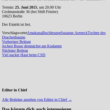
Termin:
25. Juni 2015
, um 20.00 Uhr
Grolmanstraße 36 (bei Shift Frisöre)
10623 Berlin
Der Eintritt ist frei.
Verschlagwortet
Amakuna
Buchlesung
Susanne Aerneck
Tochter des
Drachenbaums
Beitragsnavigation
Vorheriger
Vorheriger Beitrag
Beitrag:
Jochen Busse demnächst am Kudamm
Nächster
Nächster Beitrag
Beitrag:
Viel nackte Haut beim CSD
Editor in Chief
Alle Beiträge ansehen von Editor in Chief →
Das könnte dich auch interessieren