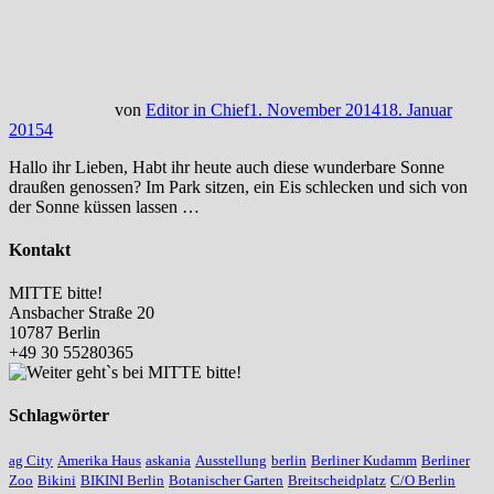
von
Editor in Chief
1. November 2014
18. Januar
2015
4
Hallo ihr Lieben, Habt ihr heute auch diese wunderbare Sonne
draußen genossen? Im Park sitzen, ein Eis schlecken und sich von
der Sonne küssen lassen …
Kontakt
MITTE bitte!
Ansbacher Straße 20
10787 Berlin
+49 30 55280365
Schlagwörter
ag City
Amerika Haus
askania
Ausstellung
berlin
Berliner Kudamm
Berliner
Zoo
Bikini
BIKINI Berlin
Botanischer Garten
Breitscheidplatz
C/O Berlin