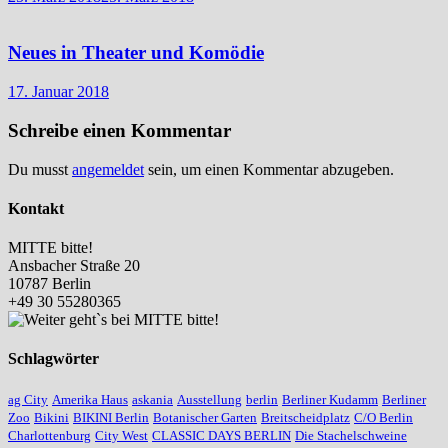
Neues in Theater und Komödie
17. Januar 2018
Schreibe einen Kommentar
Du musst
angemeldet
sein, um einen Kommentar abzugeben.
Kontakt
MITTE bitte!
Ansbacher Straße 20
10787 Berlin
+49 30 55280365
Schlagwörter
ag City
Amerika Haus
askania
Ausstellung
berlin
Berliner Kudamm
Berliner
Zoo
Bikini
BIKINI Berlin
Botanischer Garten
Breitscheidplatz
C/O Berlin
Charlottenburg
City West
CLASSIC DAYS BERLIN
Die Stachelschweine