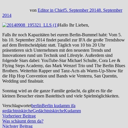
von
Editor in Chief
5. September 2014
8. September
2014
Hallo Ihr Lieben,
Falls ihr noch Kapazitäten bei eurem Berlin-Bummel habt: Vom 5.
bis 10. September 2014 findet parallel zur IFA die große Trendshow
auf dem Breitscheidplatz statt. Täglich von 10 bis 20 Uhr
präsentieren sich Unternehmen mit den neuesten Trends und
Innovationen rund um Technik und Lifestyle. Außerdem sind
folgende Stars dabei: YouTube-Star Michael Schulte, Cora Lee &
Flying Steps Academy, das Mark Wenzel Trio und The Berlin Blues
Brothers. Weiterhin Rapper und Tanz-Acts als Warm-Up-Show für
die Hip Hop Convention und Bands wie Venterra, San Quentin,
Wedding und finalstair.
Sonntag wird an die ganze Familie gedacht, da gibt es für die
kleinen Besucher einen Basteltisch und viele Spielmöglichkeiten.
Verschlagwortet
berlin
Berlin kudamm ifa
gedächtniskirche
Gedächtniskirche
Kudamm
Beitragsnavigation
Vorheriger
Vorheriger Beitrag
Beitrag:
Was schäumt denn da?
Nächster
Nächster Beitrag