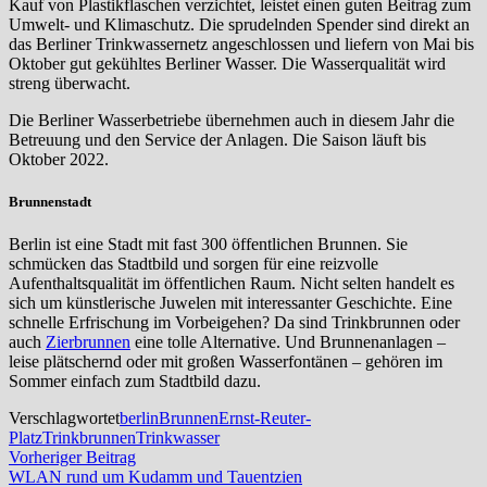
Kauf von Plastikflaschen verzichtet, leistet einen guten Beitrag zum
Umwelt- und Klimaschutz. Die sprudelnden Spender sind direkt an
das Berliner Trinkwassernetz angeschlossen und liefern von Mai bis
Oktober gut gekühltes Berliner Wasser. Die Wasserqualität wird
streng überwacht.
Die Berliner Wasserbetriebe übernehmen auch in diesem Jahr die
Betreuung und den Service der Anlagen. Die Saison läuft bis
Oktober 2022.
Brunnenstadt
Berlin ist eine Stadt mit fast 300 öffentlichen Brunnen. Sie
schmücken das Stadtbild und sorgen für eine reizvolle
Aufenthaltsqualität im öffentlichen Raum. Nicht selten handelt es
sich um künstlerische Juwelen mit interessanter Geschichte. Eine
schnelle Erfrischung im Vorbeigehen? Da sind Trinkbrunnen oder
auch
Zierbrunnen
eine tolle Alternative. Und Brunnenanlagen –
leise plätschernd oder mit großen Wasserfontänen – gehören im
Sommer einfach zum Stadtbild dazu.
Verschlagwortet
berlin
Brunnen
Ernst-Reuter-
Platz
Trinkbrunnen
Trinkwasser
Beitragsnavigation
Vorheriger
Vorheriger Beitrag
Beitrag:
WLAN rund um Kudamm und Tauentzien