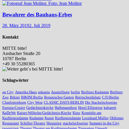
Bewahrer des Bauhaus-Erbes
28. März 2019
2. Juli 2019
Kontakt
MITTE bitte!
Ansbacher Straße 20
10787 Berlin
+49 30 55280365
Schlagwörter
ag City
Amerika Haus
askania
Ausstellung
berlin
Berliner Kudamm
Berliner
Zoo
Bikini
BIKINI Berlin
Botanischer Garten
Breitscheidplatz
C/O Berlin
Charlottenburg
City West
CLASSIC DAYS BERLIN
Die Stachelschweine
Europa-Center
Gedächtniskirche
Halbmarathon
Hotel Ellington
kabarett
KaDeWe
Kaiser-Wilhelm-Gedächtnis-Kirche
Kino
Komödie am
Kurfürstendamm
Kudamm
Kunst
Kurfürstendamm
Leonhard Müller
Oldtimer
Restaurant
Schiller-Theater
Shopping
stachelschweine
Summer in the City
tauentzien
Theater
Theater am Kurfürstendamm
Tiergarten
Umwelt