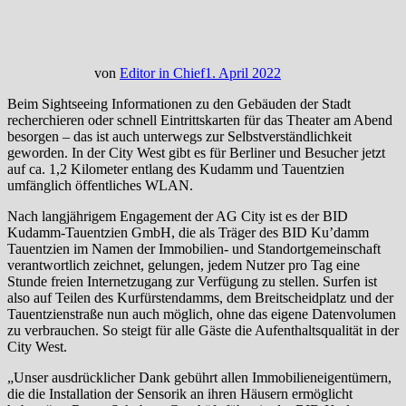
von
Editor in Chief
1. April 2022
Beim Sightseeing Informationen zu den Gebäuden der Stadt
recherchieren oder schnell Eintrittskarten für das Theater am Abend
besorgen – das ist auch unterwegs zur Selbstverständlichkeit
geworden. In der City West gibt es für Berliner und Besucher jetzt
auf ca. 1,2 Kilometer entlang des Kudamm und Tauentzien
umfänglich öffentliches WLAN.
Nach langjährigem Engagement der AG City ist es der BID
Kudamm-Tauentzien GmbH, die als Träger des BID Ku’damm
Tauentzien im Namen der Immobilien- und Standortgemeinschaft
verantwortlich zeichnet, gelungen, jedem Nutzer pro Tag eine
Stunde freien Internetzugang zur Verfügung zu stellen. Surfen ist
also auf Teilen des Kurfürstendamms, dem Breitscheidplatz und der
Tauentzienstraße nun auch möglich, ohne das eigene Datenvolumen
zu verbrauchen. So steigt für alle Gäste die Aufenthaltsqualität in der
City West.
„Unser ausdrücklicher Dank gebührt allen Immobilieneigentümern,
die die Installation der Sensorik an ihren Häusern ermöglicht