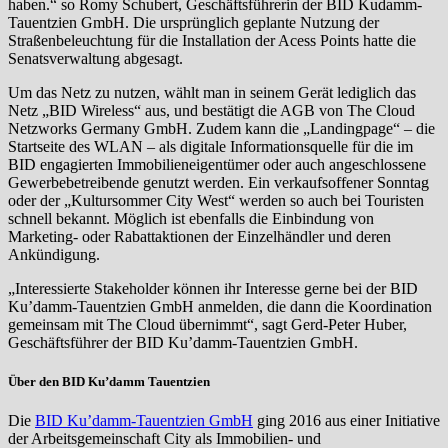
haben.“ so Romy Schubert, Geschäftsführerin der BID Kudamm-
Tauentzien GmbH. Die ursprünglich geplante Nutzung der
Straßenbeleuchtung für die Installation der Acess Points hatte die
Senatsverwaltung abgesagt.
Um das Netz zu nutzen, wählt man in seinem Gerät lediglich das
Netz „BID Wireless“ aus, und bestätigt die AGB von The Cloud
Netzworks Germany GmbH. Zudem kann die „Landingpage“ – die
Startseite des WLAN – als digitale Informationsquelle für die im
BID engagierten Immobilieneigentümer oder auch angeschlossene
Gewerbebetreibende genutzt werden. Ein verkaufsoffener Sonntag
oder der „Kultursommer City West“ werden so auch bei Touristen
schnell bekannt. Möglich ist ebenfalls die Einbindung von
Marketing- oder Rabattaktionen der Einzelhändler und deren
Ankündigung.
„Interessierte Stakeholder können ihr Interesse gerne bei der BID
Ku’damm-Tauentzien GmbH anmelden, die dann die Koordination
gemeinsam mit The Cloud übernimmt“, sagt Gerd-Peter Huber,
Geschäftsführer der BID Ku’damm-Tauentzien GmbH.
Über den BID Ku’damm Tauentzien
Die
BID Ku’damm-Tauentzien GmbH
ging 2016 aus einer Initiative
der Arbeitsgemeinschaft City als Immobilien- und