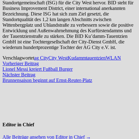
Standortgemeinschaft (ISG) für die City West hervor. BID steht für
Business Improvement District, einer international anerkannten
Bezeichnung. Diese ISG hat sich zum Ziel gesetzt, die
Standortqualität des 1,2 km langen Abschnitts zwischen
Wittenbergplatz und Uhlandstraße zu verbessern sowie die positive
Entwicklung und Außenwahrnehmung des Kurfürstendamms und
der Tauentzienstraße zu stärken. Die BID Ku’damm-Tauentzien
GmbH ist eine Tochtergesellschaft der City-Dienst GmbH, die
wiederum hundertprozentige Tochter der AG City e.V. ist.
Verschlagwortet
ag City
City West
Kudamm
tauentzien
WLAN
Beitragsnavigation
Vorheriger
Vorheriger Beitrag
Beitrag:
Lionel Messi kreiert Fußball Burger
Nächster
Nächster Beitrag
Beitrag:
Brunnensaison beginnt auf Ernst-Reuter-Platz
Editor in Chief
Alle Beiträge ansehen von Editor in Chief →