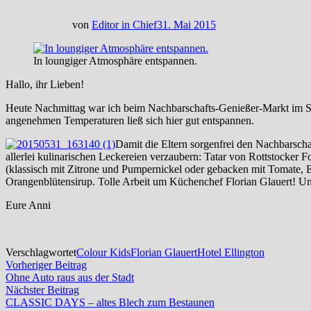
von
Editor in Chief
31. Mai 2015
In loungiger Atmosphäre entspannen.
Hallo, ihr Lieben!
Heute Nachmittag war ich beim Nachbarschafts-Genießer-Markt im S
angenehmen Temperaturen ließ sich hier gut entspannen.
Damit die Eltern sorgenfrei den Nachbarscha
allerlei kulinarischen Leckereien verzaubern: Tatar von Rottstocker Fo
(klassisch mit Zitrone und Pumpernickel oder gebacken mit Tomate, 
Orangenblütensirup. Tolle Arbeit um Küchenchef Florian Glauert! Un
Eure Anni
Verschlagwortet
Colour Kids
Florian Glauert
Hotel Ellington
Beitragsnavigation
Vorheriger
Vorheriger Beitrag
Beitrag:
Ohne Auto raus aus der Stadt
Nächster
Nächster Beitrag
Beitrag:
CLASSIC DAYS – altes Blech zum Bestaunen