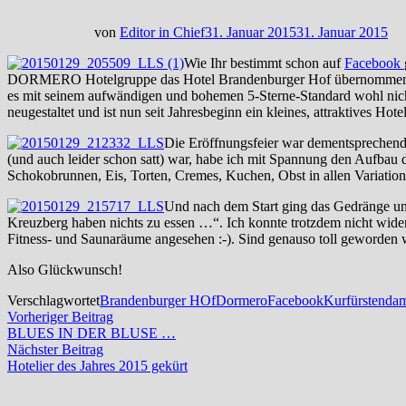
von
Editor in Chief
31. Januar 2015
31. Januar 2015
Wie Ihr bestimmt schon auf
Facebook
DORMERO Hotelgruppe das Hotel Brandenburger Hof übernommen und
es mit seinem aufwändigen und bohemen 5-Sterne-Standard wohl nic
neugestaltet und ist nun seit Jahresbeginn ein kleines, attraktives
Die Eröffnungsfeier war dementsprechend 
(und auch leider schon satt) war, habe ich mit Spannung den Aufbau 
Schokobrunnen, Eis, Torten, Cremes, Kuchen, Obst in allen Variation
Und nach dem Start ging das Gedränge un
Kreuzberg haben nichts zu essen …“. Ich konnte trotzdem nicht wider
Fitness- und Saunaräume angesehen :-). Sind genauso toll geworden w
Also Glückwunsch!
Verschlagwortet
Brandenburger HOf
Dormero
Facebook
Kurfürstend
Beitragsnavigation
Vorheriger
Vorheriger Beitrag
Beitrag:
BLUES IN DER BLUSE …
Nächster
Nächster Beitrag
Beitrag:
Hotelier des Jahres 2015 gekürt