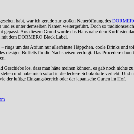
gesehen habt, war ich gerade zur großen Neueröffnung des
DORMER
 es unter demselben Namen weitergeführt. Doch so traditionsreich
ht gepasst. Aus diesem Grund wurde das Haus nahe dem Kurfürstenda
 Hotel mit dem DORMERO Black Label.
– rings um das Atrium nur allerfeinste Häppchen, coole Drinks und to
des riesigen Buffetts für die Nachspeisen verfolgt. Das Procedere dau
en.
d Geschiebe los, dass man hätte meinen können, es gab noch nichts zu
stehen und habe mich sofort in die leckere Schokotorte verliebt. Und 
ie der luftige Eingangsbereich oder der japanische Garten im Hof.
amm