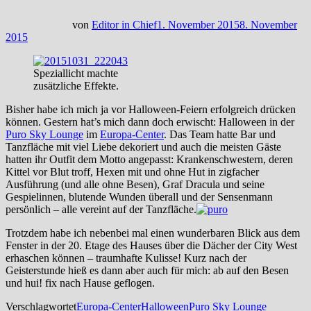
von
Editor in Chief
1. November 2015
8. November
2015
Speziallicht machte
zusätzliche Effekte.
Bisher habe ich mich ja vor Halloween-Feiern erfolgreich drücken
können. Gestern hat’s mich dann doch erwischt: Halloween in der
Puro Sky Lounge
im
Europa-Center
. Das Team hatte Bar und
Tanzfläche mit viel Liebe dekoriert und auch die meisten Gäste
hatten ihr Outfit dem Motto angepasst: Krankenschwestern, deren
Kittel vor Blut troff, Hexen mit und ohne Hut in zigfacher
Ausführung (und alle ohne Besen), Graf Dracula und seine
Gespielinnen, blutende Wunden überall und der Sensenmann
persönlich – alle vereint auf der Tanzfläche.
Trotzdem habe ich nebenbei mal einen wunderbaren Blick aus dem
Fenster in der 20. Etage des Hauses über die Dächer der City West
erhaschen können – traumhafte Kulisse! Kurz nach der
Geisterstunde hieß es dann aber auch für mich: ab auf den Besen
und hui! fix nach Hause geflogen.
Verschlagwortet
Europa-Center
Halloween
Puro Sky Lounge