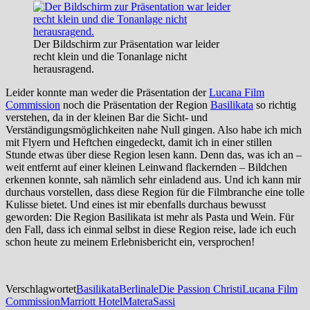
Der Bildschirm zur Präsentation war leider
recht klein und die Tonanlage nicht
herausragend.
Leider konnte man weder die
Präsentation der
Lucana Film
Commission
noch die
Präsentation der Region
Basilikata
so richtig
verstehen, da in der kleinen Bar die Sicht- und
Verständigungsmöglichkeiten nahe Null gingen. Also habe ich mich
mit Flyern und Heftchen eingedeckt, damit ich in einer stillen
Stunde etwas über diese Region lesen kann. Denn das, was ich an –
weit entfernt auf einer kleinen Leinwand flackernden – Bildchen
erkennen konnte, sah nämlich sehr einladend aus. Und ich kann mir
durchaus vorstellen, dass diese Region für die Filmbranche eine tolle
Kulisse bietet. Und eines ist mir ebenfalls durchaus bewusst
geworden: Die Region Basilikata ist mehr als Pasta und Wein. Für
den Fall, dass ich einmal selbst in diese Region reise, lade ich euch
schon heute zu meinem Erlebnisbericht ein, versprochen!
Verschlagwortet
Basilikata
Berlinale
Die Passion Christi
Lucana Film
Commission
Marriott Hotel
Matera
Sassi