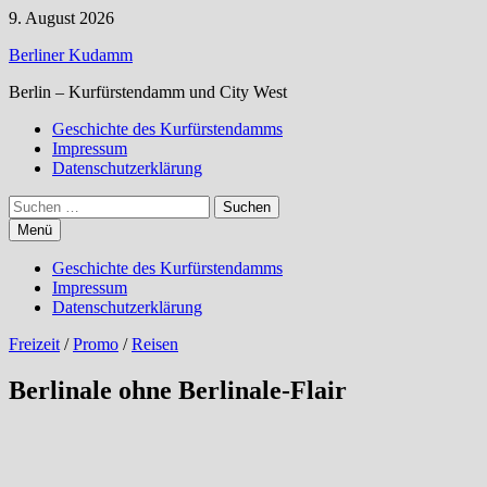
Zum
9. August 2026
Inhalt
Berliner Kudamm
springen
Berlin – Kurfürstendamm und City West
Geschichte des Kurfürstendamms
Impressum
Datenschutzerklärung
Suchen
nach:
Menü
Geschichte des Kurfürstendamms
Impressum
Datenschutzerklärung
Freizeit
/
Promo
/
Reisen
Berlinale ohne Berlinale-Flair