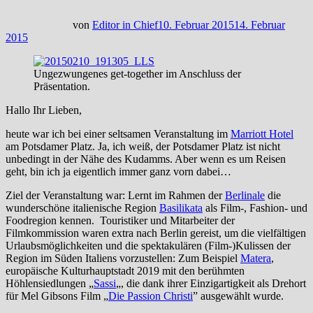
von
Editor in Chief
10. Februar 2015
14. Februar
2015
Ungezwungenes get-together im Anschluss der
Präsentation.
Hallo Ihr Lieben,
heute war ich bei einer seltsamen Veranstaltung im
Marriott Hotel
am Potsdamer Platz. Ja, ich weiß,
der Potsdamer Platz ist nicht
unbedingt in der Nähe des Kudamms. Aber wenn es um Reisen
geht, bin ich ja eigentlich immer ganz vorn dabei…
Ziel der Veranstaltung war: Lernt im Rahmen der
Berlinale
die
wunderschöne italienische Region
Basilikata
als Film-, Fashion- und
Foodregion kennen. Touristiker und Mitarbeiter der
Filmkommission waren extra nach Berlin gereist, um die vielfältigen
Urlaubsmöglichkeiten und die spektakulären (Film-)Kulissen der
Region im Süden Italiens vorzustellen: Zum Beispiel
Matera
,
europäische Kulturhauptstadt 2019 mit den berühmten
Höhlensiedlungen „
Sassi
„, die dank ihrer Einzigartigkeit als Drehort
für Mel Gibsons Film „
Die Passion Christi
” ausgewählt wurde.