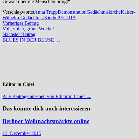
Gewalt über die Menschen bringt“
Verschlagwortet
Anna Trapp
Demonstration
Gedächtniskirche
Kaiser-
Wilhelm-Gedächtnis-Kirche
PEGIDA
Beitragsnavigation
Vorheriger
Vorheriger Beitrag
Beitrag:
Voll, voller, grüne Woche!
Nächster
Nächster Beitrag
Beitrag:
BLUES IN DER BLUSE …
Editor in Chief
Alle Beiträge ansehen von Editor in Chief →
Das könnte dich auch interessieren
Berliner Weihnachtsmärkte online
13. Dezember 2015