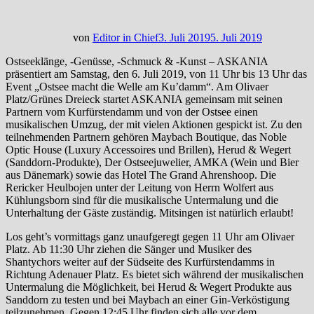
von
Editor in Chief
3. Juli 2019
5. Juli 2019
Ostseeklänge, -Genüsse, -Schmuck & -Kunst – ASKANIA
präsentiert am Samstag, den 6. Juli 2019, von 11 Uhr bis 13 Uhr das
Event „Ostsee macht die Welle am Ku’damm“. Am Olivaer
Platz/Grünes Dreieck startet ASKANIA gemeinsam mit seinen
Partnern vom Kurfürstendamm und von der Ostsee einen
musikalischen Umzug, der mit vielen Aktionen gespickt ist. Zu den
teilnehmenden Partnern gehören Maybach Boutique, das Noble
Optic House (Luxury Accessoires und Brillen), Herud & Wegert
(Sanddorn-Produkte), Der Ostseejuwelier, AMKA (Wein und Bier
aus Dänemark) sowie das Hotel The Grand Ahrenshoop. Die
Rericker Heulbojen unter der Leitung von Herrn Wolfert aus
Kühlungsborn sind für die musikalische Untermalung und die
Unterhaltung der Gäste zuständig. Mitsingen ist natürlich erlaubt!
Los geht’s vormittags ganz unaufgeregt gegen 11 Uhr am Olivaer
Platz. Ab 11:30 Uhr ziehen die Sänger und Musiker des
Shantychors weiter auf der Südseite des Kurfürstendamms in
Richtung Adenauer Platz. Es bietet sich während der musikalischen
Untermalung die Möglichkeit, bei Herud & Wegert Produkte aus
Sanddorn zu testen und bei Maybach an einer Gin-Verköstigung
teilzunehmen. Gegen 12:45 Uhr finden sich alle vor dem