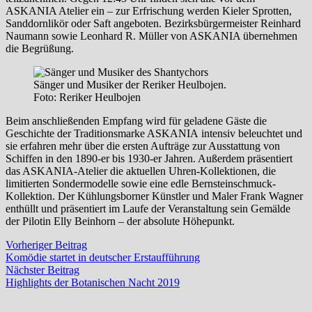
ASKANIA Atelier ein – zur Erfrischung werden Kieler Sprotten,
Sanddornlikör oder Saft angeboten. Bezirksbürgermeister Reinhard
Naumann sowie Leonhard R. Müller von ASKANIA übernehmen
die Begrüßung.
Sänger und Musiker der Reriker Heulbojen.
Foto: Reriker Heulbojen
Beim anschließenden Empfang wird für geladene Gäste die
Geschichte der Traditionsmarke ASKANIA intensiv beleuchtet und
sie erfahren mehr über die ersten Aufträge zur Ausstattung von
Schiffen in den 1890-er bis 1930-er Jahren. Außerdem präsentiert
das ASKANIA-Atelier die aktuellen Uhren-Kollektionen, die
limitierten Sondermodelle sowie eine edle Bernsteinschmuck-
Kollektion. Der Kühlungsborner Künstler und Maler Frank Wagner
enthüllt und präsentiert im Laufe der Veranstaltung sein Gemälde
der Pilotin Elly Beinhorn – der absolute Höhepunkt.
Beitragsnavigation
Vorheriger
Vorheriger Beitrag
Beitrag:
Komödie startet in deutscher Erstaufführung
Nächster
Nächster Beitrag
Beitrag:
Highlights der Botanischen Nacht 2019