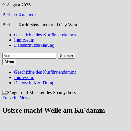
Zum
9. August 2026
Inhalt
Berliner Kudamm
springen
Berlin – Kurfürstendamm und City West
Geschichte des Kurfürstendamms
Impressum
Datenschutzerklärung
Suchen
nach:
Menü
Geschichte des Kurfürstendamms
Impressum
Datenschutzerklärung
Freizeit
/
News
Ostsee macht Welle am Ku’damm