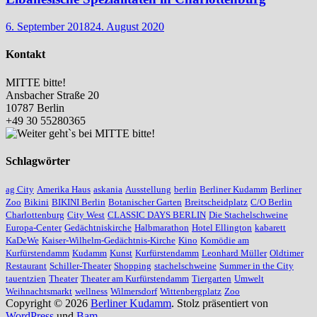
6. September 2018
24. August 2020
Kontakt
MITTE bitte!
Ansbacher Straße 20
10787 Berlin
+49 30 55280365
Schlagwörter
ag City
Amerika Haus
askania
Ausstellung
berlin
Berliner Kudamm
Berliner
Zoo
Bikini
BIKINI Berlin
Botanischer Garten
Breitscheidplatz
C/O Berlin
Charlottenburg
City West
CLASSIC DAYS BERLIN
Die Stachelschweine
Europa-Center
Gedächtniskirche
Halbmarathon
Hotel Ellington
kabarett
KaDeWe
Kaiser-Wilhelm-Gedächtnis-Kirche
Kino
Komödie am
Kurfürstendamm
Kudamm
Kunst
Kurfürstendamm
Leonhard Müller
Oldtimer
Restaurant
Schiller-Theater
Shopping
stachelschweine
Summer in the City
tauentzien
Theater
Theater am Kurfürstendamm
Tiergarten
Umwelt
Weihnachtsmarkt
wellness
Wilmersdorf
Wittenbergplatz
Zoo
Copyright © 2026
Berliner Kudamm
. Stolz präsentiert von
WordPress
und
Bam
.