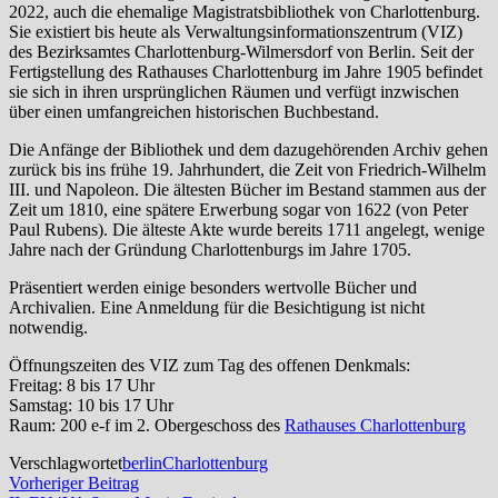
2022, auch die ehemalige Magistratsbibliothek von Charlottenburg.
Sie existiert bis heute als Verwaltungsinformationszentrum (VIZ)
des Bezirksamtes Charlottenburg-Wilmersdorf von Berlin. Seit der
Fertigstellung des Rathauses Charlottenburg im Jahre 1905 befindet
sie sich in ihren ursprünglichen Räumen und verfügt inzwischen
über einen umfangreichen historischen Buchbestand.
Die Anfänge der Bibliothek und dem dazugehörenden Archiv gehen
zurück bis ins frühe 19. Jahrhundert, die Zeit von Friedrich-Wilhelm
III. und Napoleon. Die ältesten Bücher im Bestand stammen aus der
Zeit um 1810, eine spätere Erwerbung sogar von 1622 (von Peter
Paul Rubens). Die älteste Akte wurde bereits 1711 angelegt, wenige
Jahre nach der Gründung Charlottenburgs im Jahre 1705.
Präsentiert werden einige besonders wertvolle Bücher und
Archivalien. Eine Anmeldung für die Besichtigung ist nicht
notwendig.
Öffnungszeiten des VIZ zum Tag des offenen Denkmals:
Freitag: 8 bis 17 Uhr
Samstag: 10 bis 17 Uhr
Raum: 200 e-f im 2. Obergeschoss des
Rathauses Charlottenburg
Verschlagwortet
berlin
Charlottenburg
Beitragsnavigation
Vorheriger
Vorheriger Beitrag