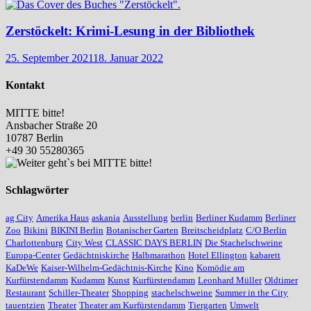
Zerstöckelt: Krimi-Lesung in der Bibliothek
25. September 2021
18. Januar 2022
Kontakt
MITTE bitte!
Ansbacher Straße 20
10787 Berlin
+49 30 55280365
Schlagwörter
ag City
Amerika Haus
askania
Ausstellung
berlin
Berliner Kudamm
Berliner
Zoo
Bikini
BIKINI Berlin
Botanischer Garten
Breitscheidplatz
C/O Berlin
Charlottenburg
City West
CLASSIC DAYS BERLIN
Die Stachelschweine
Europa-Center
Gedächtniskirche
Halbmarathon
Hotel Ellington
kabarett
KaDeWe
Kaiser-Wilhelm-Gedächtnis-Kirche
Kino
Komödie am
Kurfürstendamm
Kudamm
Kunst
Kurfürstendamm
Leonhard Müller
Oldtimer
Restaurant
Schiller-Theater
Shopping
stachelschweine
Summer in the City
tauentzien
Theater
Theater am Kurfürstendamm
Tiergarten
Umwelt