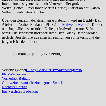
Internationales, gemeinsam mit Vertretern aller großen
Weltreligionen. Unter ihnen Martin Germer, Pfarrer an der Kaiser-
Wilhelm-Gedächtnis-Kirche.
Über den Zeitraum der gesamten Ausstellung wird
im Buddy Bär
Atelier
am Walter-Benjamin-Platz 2 ein
Malwettbewerb
für Kinder
und Jugendliche stattfinden. Es liegen Malvorlagen und Stifte
bereit. Die schönsten und/oder kreativsten Buddy Bären werden
nach der Ausstellung aus allen Einreichungen ausgewählt und die
jungen Künstler informiert.
Fotomontage (Buddy Bär Berlin)
Verschlagwortet
Buddy Bears
Herlitz
Walter-Benjamin-
Platz
Weizsäcker
Beitragsnavigation
Vorheriger
Vorheriger Beitrag
Beitrag:
Glühweinverkauf für einen guten Zweck
Nächster
Nächster Beitrag
Beitrag:
Ein würdiges Gedenken