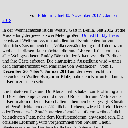
von
Editor in Chief
30. November 2017
1. Januar
2018
In der Weihnachtszeit ist die Welt zu Gast in Berlin. Seit 2002 ist die
Ausstellung der jeweils zwei Meter großen
United Buddy Bears
bereits auf Welttournee, um auf allen fünf Kontinenten für ein
friedliches Zusammenleben, Völkerverständigung und Toleranz zu
werben. In diesem Jahr möchten die rund 140 von Künstlern aus
aller Welt gestalteten Buddy Bären in der Adventszeit die Berliner
und ihre Gäste erfreuen. Die eintrittsfreie Ausstellung wird – unter
der Schirmherrschaft von Marianne von Weizsäcker – vom
1.
Dezember 2017 bis 7. Januar 2018
auf dem weihnachtlich
beleuchteten
Walter-Benjamin-Platz
, nahe dem Kurfürstendamm,
in Berlin zu sehen sein.
Die Initiatoren Eva und Dr. Klaus Herlitz haben zur Eröffnung am
1. Dezember eingeladen und über 50 Botschafter und Vertreter der
in Berlin akkreditierten Botschaften haben bereits zugesagt. Künstler
und Persönlichkeiten des öffentlichen Lebens, wie z.B. Heidi Hetzer
oder Dennenesch Zoudé, werden ebenfalls auf dem weihnachtlich
beleuchteten Platz, nahe dem Kurfürstendamm, anwesend sein. Die
offizielle Eröffnung wird vorgenommen von Sawsan Chebli,
Staatssekretärin für Bürgerschaftliches Engagement und