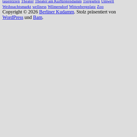
tauentzien
Theater
Theater am Kurfürstendamm
Tiergarten
Umwelt
Weihnachtsmarkt
wellness
Wilmersdorf
Wittenbergplatz
Zoo
Copyright © 2026
Berliner Kudamm
. Stolz präsentiert von
WordPress
und
Bam
.