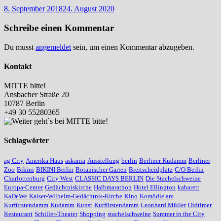
8. September 2018
24. August 2020
Schreibe einen Kommentar
Du musst
angemeldet
sein, um einen Kommentar abzugeben.
Kontakt
MITTE bitte!
Ansbacher Straße 20
10787 Berlin
+49 30 55280365
Schlagwörter
ag City
Amerika Haus
askania
Ausstellung
berlin
Berliner Kudamm
Berliner
Zoo
Bikini
BIKINI Berlin
Botanischer Garten
Breitscheidplatz
C/O Berlin
Charlottenburg
City West
CLASSIC DAYS BERLIN
Die Stachelschweine
Europa-Center
Gedächtniskirche
Halbmarathon
Hotel Ellington
kabarett
KaDeWe
Kaiser-Wilhelm-Gedächtnis-Kirche
Kino
Komödie am
Kurfürstendamm
Kudamm
Kunst
Kurfürstendamm
Leonhard Müller
Oldtimer
Restaurant
Schiller-Theater
Shopping
stachelschweine
Summer in the City