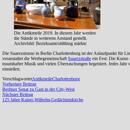
Die Antikmeile 2019. In diesem Jahr werden
die Stände in weiterem Anstand gestellt.
Archivbild: Bezirksamt/oldthing märkte
Die Suarezstrasse in Berlin Charlottenburg ist der Anlaufpunkt für Li
veranstaltet die Werbegemeinschaft
Suarezstraße
ein Fest: Die Kunst-
traumhafter Musik und vielen Überraschungen begeistert. Jedes Jahr s
einstellen.
Verschlagwortet
Antikmeile
Charlottenburg
Beitragsnavigation
Vorheriger
Vorheriger Beitrag
Beitrag:
Berliner Senat zu Gast in der City-West
Nächster
Nächster Beitrag
Beitrag:
125 Jahre Kaiser-Wilhelm-Gedächtniskirche