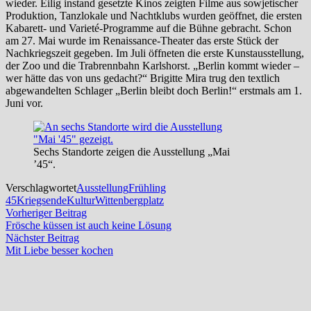
wieder. Eilig instand gesetzte Kinos zeigten Filme aus sowjetischer
Produktion, Tanzlokale und Nachtklubs wurden geöffnet, die ersten
Kabarett- und Varieté-Programme auf die Bühne gebracht. Schon
am 27. Mai wurde im Renaissance-Theater das erste Stück der
Nachkriegszeit gegeben. Im Juli öffneten die erste Kunstausstellung,
der Zoo und die Trabrennbahn Karlshorst. „Berlin kommt wieder –
wer hätte das von uns gedacht?“ Brigitte Mira trug den textlich
abgewandelten Schlager „Berlin bleibt doch Berlin!“ erstmals am 1.
Juni vor.
Sechs Standorte zeigen die Ausstellung „Mai
’45“.
Verschlagwortet
Ausstellung
Frühling
45
Kriegsende
Kultur
Wittenbergplatz
Beitragsnavigation
Vorheriger
Vorheriger Beitrag
Beitrag:
Frösche küssen ist auch keine Lösung
Nächster
Nächster Beitrag
Beitrag:
Mit Liebe besser kochen