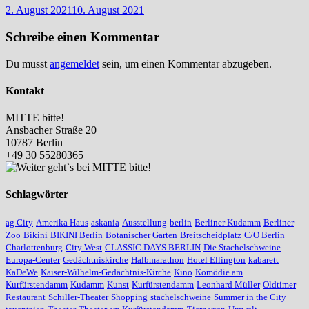
2. August 2021
10. August 2021
Schreibe einen Kommentar
Du musst
angemeldet
sein, um einen Kommentar abzugeben.
Kontakt
MITTE bitte!
Ansbacher Straße 20
10787 Berlin
+49 30 55280365
Schlagwörter
ag City
Amerika Haus
askania
Ausstellung
berlin
Berliner Kudamm
Berliner
Zoo
Bikini
BIKINI Berlin
Botanischer Garten
Breitscheidplatz
C/O Berlin
Charlottenburg
City West
CLASSIC DAYS BERLIN
Die Stachelschweine
Europa-Center
Gedächtniskirche
Halbmarathon
Hotel Ellington
kabarett
KaDeWe
Kaiser-Wilhelm-Gedächtnis-Kirche
Kino
Komödie am
Kurfürstendamm
Kudamm
Kunst
Kurfürstendamm
Leonhard Müller
Oldtimer
Restaurant
Schiller-Theater
Shopping
stachelschweine
Summer in the City