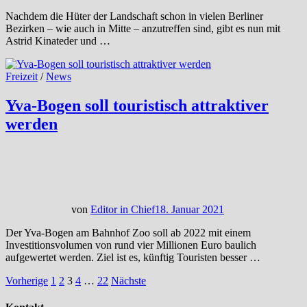
Nachdem die Hüter der Landschaft schon in vielen Berliner
Bezirken – wie auch in Mitte – anzutreffen sind, gibt es nun mit
Astrid Kinateder und …
Freizeit
/
News
Yva-Bogen soll touristisch attraktiver
werden
von
Editor in Chief
18. Januar 2021
Der Yva-Bogen am Bahnhof Zoo soll ab 2022 mit einem
Investitionsvolumen von rund vier Millionen Euro baulich
aufgewertet werden. Ziel ist es, künftig Touristen besser …
Beitragsnavigation
Vorherige
1
2
3
4
…
22
Nächste