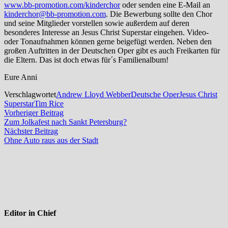
www.bb-promotion.com/kinderchor
oder senden eine E-Mail an
kinderchor@bb-promotion.com
. Die Bewerbung sollte den Chor
und seine Mitglieder vorstellen sowie außerdem auf deren
besonderes Interesse an Jesus Christ Superstar eingehen. Video-
oder Tonaufnahmen können gerne beigefügt werden. Neben den
großen Auftritten in der Deutschen Oper gibt es auch Freikarten für
die Eltern. Das ist doch etwas für´s Familienalbum!
Eure Anni
Verschlagwortet
Andrew Lloyd Webber
Deutsche Oper
Jesus Christ
Superstar
Tim Rice
Beitragsnavigation
Vorheriger
Vorheriger Beitrag
Beitrag:
Zum Jolkafest nach Sankt Petersburg?
Nächster
Nächster Beitrag
Beitrag:
Ohne Auto raus aus der Stadt
Editor in Chief