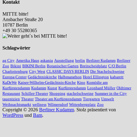
Kontakt
MITTE bitte!
Ansbacher Straße 20
10787 Berlin
+49 30 55280365
Schlagwörter
ag City
Amerika Haus
askania
Ausstellung
berlin
Berliner Kudamm
Berliner
Zoo
Bikini
BIKINI Berlin
Botanischer Garten
Breitscheidplatz
C/O Berlin
Charlottenburg
City West
CLASSIC DAYS BERLIN
Die Stachelschweine
Europa-Center
Gedächtniskirche
Halbmarathon
Hotel Ellington
kabarett
KaDeWe
Kaiser-Wilhelm-Gedächtnis-Kirche
Kino
Komödie am
Kurfürstendamm
Kudamm
Kunst
Kurfürstendamm
Leonhard Müller
Oldtimer
Restaurant
Schiller-Theater
Shopping
stachelschweine
Summer in the City
tauentzien
Theater
Theater am Kurfürstendamm
Tiergarten
Umwelt
Weihnachtsmarkt
wellness
Wilmersdorf
Wittenbergplatz
Zoo
Copyright © 2026
Berliner Kudamm
. Stolz präsentiert von
WordPress
und
Bam
.