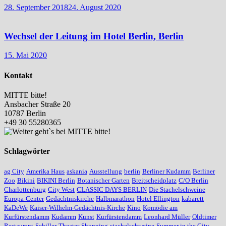
28. September 2018
24. August 2020
Wechsel der Leitung im Hotel Berlin, Berlin
15. Mai 2020
Kontakt
MITTE bitte!
Ansbacher Straße 20
10787 Berlin
+49 30 55280365
Schlagwörter
ag City
Amerika Haus
askania
Ausstellung
berlin
Berliner Kudamm
Berliner
Zoo
Bikini
BIKINI Berlin
Botanischer Garten
Breitscheidplatz
C/O Berlin
Charlottenburg
City West
CLASSIC DAYS BERLIN
Die Stachelschweine
Europa-Center
Gedächtniskirche
Halbmarathon
Hotel Ellington
kabarett
KaDeWe
Kaiser-Wilhelm-Gedächtnis-Kirche
Kino
Komödie am
Kurfürstendamm
Kudamm
Kunst
Kurfürstendamm
Leonhard Müller
Oldtimer
Restaurant
Schiller-Theater
Shopping
stachelschweine
Summer in the City