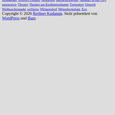
tauentzien
Theater
Theater am Kurfürstendamm
Tiergarten
Umwelt
Weihnachtsmarkt
wellness
Wilmersdorf
Wittenbergplatz
Zoo
Copyright © 2026
Berliner Kudamm
. Stolz präsentiert von
WordPress
und
Bam
.