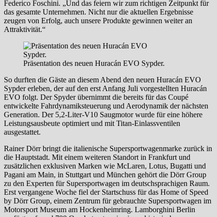
Federico Foschini. „Und das feiern wir zum richtigen Zeitpunkt für
das gesamte Unternehmen. Nicht nur die aktuellen Ergebnisse
zeugen von Erfolg, auch unsere Produkte gewinnen weiter an
Attraktivität.“
Präsentation des neuen Huracán EVO Sypder.
So durften die Gäste an diesem Abend den neuen Huracán EVO
Sypder erleben, der auf den erst Anfang Juli vorgestellten Huracán
EVO folgt. Der Spyder übernimmt die bereits für das Coupé
entwickelte Fahrdynamiksteuerung und Aerodynamik der nächsten
Generation. Der 5,2-Liter-V10 Saugmotor wurde für eine höhere
Leistungsausbeute optimiert und mit Titan-Einlassventilen
ausgestattet.
Rainer Dörr bringt die italienische Supersportwagenmarke zurück in
die Hauptstadt. Mit einem weiteren Standort in Frankfurt und
zusätzlichen exklusiven Marken wie McLaren, Lotus, Bugatti und
Pagani am Main, in Stuttgart und München gehört die Dörr Group
zu den Experten für Supersportwagen im deutschsprachigen Raum.
Erst vergangene Woche fiel der Startschuss für das Home of Speed
by Dörr Group, einem Zentrum für gebrauchte Supersportwagen im
Motorsport Museum am Hockenheimring. Lamborghini Berlin