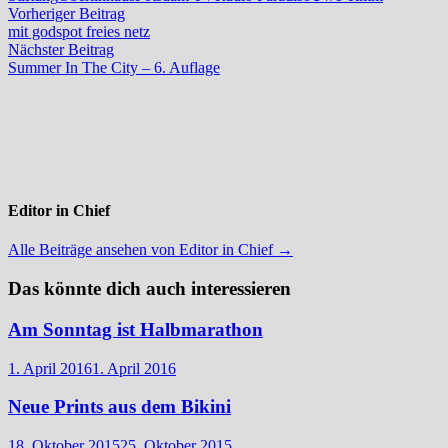
Beitragsnavigation
Vorheriger
Vorheriger Beitrag
Beitrag:
mit godspot freies netz
Nächster
Nächster Beitrag
Beitrag:
Summer In The City – 6. Auflage
Editor in Chief
Alle Beiträge ansehen von Editor in Chief →
Das könnte dich auch interessieren
Am Sonntag ist Halbmarathon
1. April 2016
1. April 2016
Neue Prints aus dem Bikini
18. Oktober 2015
25. Oktober 2015