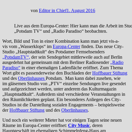
von
Editor in Chief
1. August 2016
Live aus dem Europa-Center: Hier kann man die Arbeit im Stu
„Potsdam TV“ und „Radio Paradiso“ beobachten.
Wort, Bild und Ton in einer Kombination kann man jetzt vis-a-
vis vom „Wasserklops“ im
Europa-Center
finden. Das neue City-
Studio „Hauptstadtkult“ des Potsdamer Fernsehsenders
„PotsdamTV“,
der sein Sendegebiet mittlerweile auch auf Berlin
ausgedehnt hat gemeinsam mit dem Berliner Radiosender
„Radio
Paradiso“
in einer ehemaligen Ladenfläche eröffnet. Zum Thema
Wort gibt es passenderweise den Buchladen der
Hoffbauer Stiftung
und des
Oberlinhauses
Potsdam. Man kann dabei zusehen, wie
im gläsernen Studio von „PTV“ einzelne Sendungen live gesendet
und aufgezeichnet werden, unter anderem das Kulturmagazin
„Hauptstadtkult“. Außerdem sind verschiedene Veranstaltungen in
den Räumlichkeiten geplant. Ein besonderes Anliegen des City-
Studios ist die Darstellung sozialen Engagements – beispielsweise
der
Hoffbauer Stiftung
und des
Oberlinhauses
.
Und noch ein weiterer Mieter hat vor einigen Tagen seine neuen
Räume im Europa-Center eröffnet:
City Music
, deren
Hauptgeschäft im ehemaligen Schimmelpfeng-Haus am