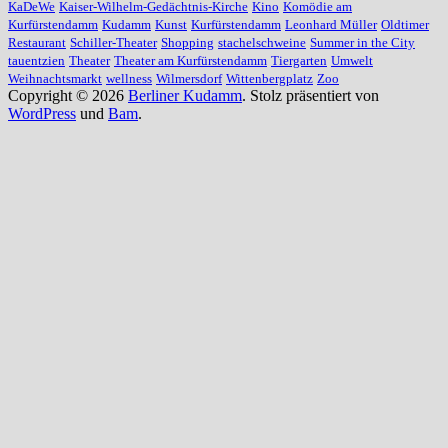
KaDeWe
Kaiser-Wilhelm-Gedächtnis-Kirche
Kino
Komödie am
Kurfürstendamm
Kudamm
Kunst
Kurfürstendamm
Leonhard Müller
Oldtimer
Restaurant
Schiller-Theater
Shopping
stachelschweine
Summer in the City
tauentzien
Theater
Theater am Kurfürstendamm
Tiergarten
Umwelt
Weihnachtsmarkt
wellness
Wilmersdorf
Wittenbergplatz
Zoo
Copyright © 2026
Berliner Kudamm
. Stolz präsentiert von
WordPress
und
Bam
.