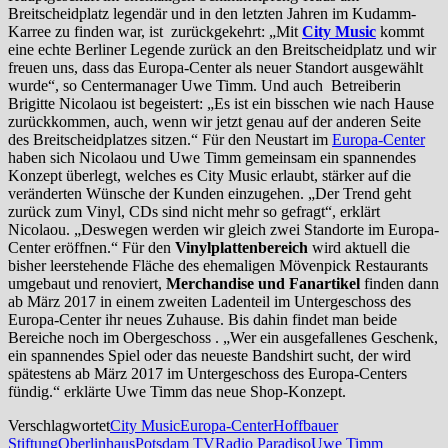
Breitscheidplatz legendär und in den letzten Jahren im Kudamm-
Karree zu finden war, ist zurückgekehrt: „Mit
City Music
kommt
eine echte Berliner Legende zurück an den Breitscheidplatz und wir
freuen uns, dass das Europa-Center als neuer Standort ausgewählt
wurde“, so Centermanager Uwe Timm. Und auch Betreiberin
Brigitte Nicolaou ist begeistert: „Es ist ein bisschen wie nach Hause
zurückkommen, auch, wenn wir jetzt genau auf der anderen Seite
des Breitscheidplatzes sitzen.“ Für den Neustart im
Europa-Center
haben sich Nicolaou und Uwe Timm gemeinsam ein spannendes
Konzept überlegt, welches es City Music erlaubt, stärker auf die
veränderten Wünsche der Kunden einzugehen. „Der Trend geht
zurück zum Vinyl, CDs sind nicht mehr so gefragt“, erklärt
Nicolaou. „Deswegen werden wir gleich zwei Standorte im Europa-
Center eröffnen.“ Für den
Vinylplattenbereich
wird aktuell die
bisher leerstehende Fläche des ehemaligen Mövenpick Restaurants
umgebaut und renoviert,
Merchandise und Fanartikel
finden dann
ab März 2017 in einem zweiten Ladenteil im Untergeschoss des
Europa-Center ihr neues Zuhause. Bis dahin findet man beide
Bereiche noch im Obergeschoss . „Wer ein ausgefallenes Geschenk,
ein spannendes Spiel oder das neueste Bandshirt sucht, der wird
spätestens ab März 2017 im Untergeschoss des Europa-Centers
fündig.“ erklärte Uwe Timm das neue Shop-Konzept.
Verschlagwortet
City Music
Europa-Center
Hoffbauer
Stiftung
Oberlinhaus
Potsdam TV
Radio Paradiso
Uwe Timm