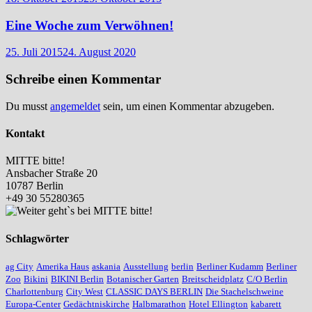
Eine Woche zum Verwöhnen!
25. Juli 2015
24. August 2020
Schreibe einen Kommentar
Du musst
angemeldet
sein, um einen Kommentar abzugeben.
Kontakt
MITTE bitte!
Ansbacher Straße 20
10787 Berlin
+49 30 55280365
Schlagwörter
ag City
Amerika Haus
askania
Ausstellung
berlin
Berliner Kudamm
Berliner
Zoo
Bikini
BIKINI Berlin
Botanischer Garten
Breitscheidplatz
C/O Berlin
Charlottenburg
City West
CLASSIC DAYS BERLIN
Die Stachelschweine
Europa-Center
Gedächtniskirche
Halbmarathon
Hotel Ellington
kabarett