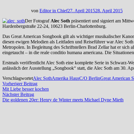
von
Editor in Chief
27. April 2015
28. April 2015
Der Fotograf
Alec Soth
präsentiert und signiert am Mitt
Hardenbergstraße 22-24, 10623 Berlin-Charlottenburg.
Das Great American Songbook gilt als wichtiger musikalischer Kano
diesen ewigen Melodien als Leitfaden und Reiseführer war Alec Soth 
Metropolen. In Begleitung des Schriftstellers Brad Zellar hat er sich
eingetaucht – in die reale conditio humana americana. Die Situationen
Erstmals veröffentlicht Alec Soth eine komplette Serie in Schwarz-W
anlässlich der Ausstellung „Songbook“ statt, die Alec Soth am 30. Apr
Verschlagwortet
Alec Soth
Amerika Haus
C/O Berlin
Great American 
Beitragsnavigation
Vorheriger
Vorheriger Beitrag
Beitrag:
Mit Liebe besser kochen
Nächster
Nächster Beitrag
Beitrag:
Die goldenen 20er: Henry de Winter meets Michael Dyne Mieth