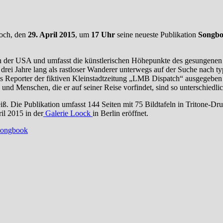
woch, den
29. April 2015
, um
17 Uhr
seine neueste Publikation
Songb
n der USA und umfasst die künstlerischen Höhepunkte des gesungenen 
drei Jahre lang als rastloser Wanderer unterwegs auf der Suche nach t
 als Reporter der fiktiven Kleinstadtzeitung „LMB Dispatch“ ausgegeben
 und Menschen, die er auf seiner Reise vorfindet, sind so unterschiedli
eiß. Die Publikation umfasst 144 Seiten mit 75 Bildtafeln in Tritone-
il 2015 in der
Galerie Loock
in Berlin eröffnet.
Songbook