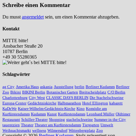
Schreibe einen Kommentar
Du musst
angemeldet
sein, um einen Kommentar abzugeben.
Kontakt
MITTE bitte!
Ansbacher Straße 20
10787 Berlin
+49 30 55280365
Schlagwörter
ag City
Amerika Haus
askania
Ausstellung
berlin
Berliner Kudamm
Berliner
Zoo
Bikini
BIKINI Berlin
Botanischer Garten
Breitscheidplatz
C/O Berlin
Charlottenburg
City West
CLASSIC DAYS BERLIN
Die Stachelschweine
Europa-Center
Gedächtniskirche
Halbmarathon
Hotel Ellington
kabarett
KaDeWe
Kaiser-Wilhelm-Gedächtnis-Kirche
Kino
Komödie am
Kurfürstendamm
Kudamm
Kunst
Kurfürstendamm
Leonhard Müller
Oldtimer
Restaurant
Schiller-Theater
Shopping
stachelschweine
Summer in the City
tauentzien
Theater
Theater am Kurfürstendamm
Tiergarten
Umwelt
Weihnachtsmarkt
wellness
Wilmersdorf
Wittenbergplatz
Zoo
Copyright © 2026
Berliner Kudamm
. Stolz präsentiert von