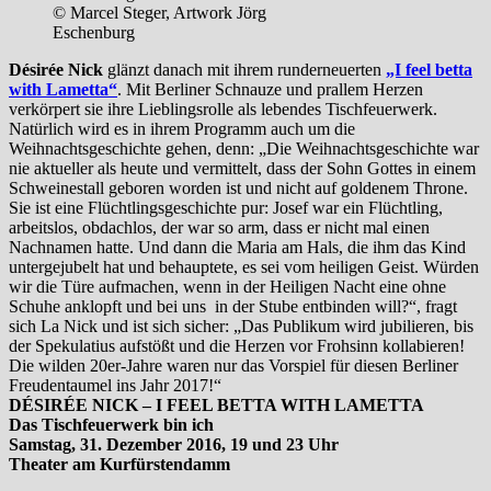
© Marcel Steger, Artwork Jörg
Eschenburg
Désirée Nick
glänzt danach mit ihrem runderneuerten
„I feel betta
with Lametta“
. Mit Berliner Schnauze und prallem Herzen
verkörpert sie ihre Lieblingsrolle als lebendes Tischfeuerwerk.
Natürlich wird es in ihrem Programm auch um die
Weihnachtsgeschichte gehen, denn: „Die Weihnachtsgeschichte war
nie aktueller als heute und vermittelt, dass der Sohn Gottes in einem
Schweinestall geboren worden ist und nicht auf goldenem Throne.
Sie ist eine Flüchtlingsgeschichte pur: Josef war ein Flüchtling,
arbeitslos, obdachlos, der war so arm, dass er nicht mal einen
Nachnamen hatte. Und dann die Maria am Hals, die ihm das Kind
untergejubelt hat und behauptete, es sei vom heiligen Geist. Würden
wir die Türe aufmachen, wenn in der Heiligen Nacht eine ohne
Schuhe anklopft und bei uns in der Stube entbinden will?“, fragt
sich La Nick und ist sich sicher: „Das Publikum wird jubilieren, bis
der Spekulatius aufstößt und die Herzen vor Frohsinn kollabieren!
Die wilden 20er-Jahre waren nur das Vorspiel für diesen Berliner
Freudentaumel ins Jahr 2017!“
DÉSIRÉE NICK – I FEEL BETTA WITH LAMETTA
Das Tischfeuerwerk bin ich
Samstag, 31. Dezember 2016, 19 und 23 Uhr
Theater am Kurfürstendamm