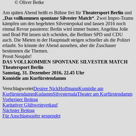
© Oliver Betke
Am späten Abend heißt es Bühne frei für
Theatersport Berlin
und
„
Das vollkommen spontane Silvester Match“
. Zwei Impro-Teams
kämpfen um den begehrten Silvesterpokal und lassen 2016 noch
einmal Revue passieren: Berlin wird immer bunter, Angelina Jolie
und Brad Pitt lassen sich scheiden, die Berliner SPD und CDU
auch. Die Mieten in der Hauptstadt steigen schneller als die Polizei
erlaubt. So könnte der Abend aussehen, aber die Zuschauer
bestimmen die Themen.
Prosit Neujahr!
DAS VOLLKOMMEN SPONTANE SILVESTER MATCH
Theatersport Berlin
Samstag, 31. Dezember 2016, 22.45 Uhr
Komödie am Kurfürstendamm
Verschlagwortet
Desiree Nick
Hoffmann
Komödie am
Kurfürstendamm
Kudamm
Silvestergala
Theater am Kurfürstendamm
Beitragsnavigation
Vorheriger
Vorheriger Beitrag
Beitrag:
Karitativer Glühweinverkauf
Nächster
Nächster Beitrag
Beitrag:
Für Anschlagsopfer gespendet