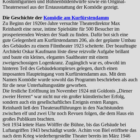
Kostümfigurinen und Bühnenbildentwürfe sowie ein Original-
Theatersessel aus der Erstausstattung der Komödie gezeigt.
Die Geschichte der
Komödie am Kurfürstendamm
Zu Beginn der 1920er-Jahre versuchte Theaterdirektor Max
Reinhardt eine neue, intime Spielstätte für 500 Besucher im
prosperierenden Westen der Stadt zu finden. Dafür bot sich eine
gute Gelegenheit am Kurfürstendamm 206, als der geplante Umbau
des Gebäudes zu einem Filmtheater 1923 scheiterte. Der beauftragte
Architekt Oskar Kaufmann löste diese reizvolle Aufgabe brillant
und baute ein kleines, elegantes Saaltheater mit einem
zweigeschossigen Logenkranz. Zugänglich war es, obwohl im
hinteren Teil des Gebäudekomplexes gelegen, durch einen
imposanten Haupteingang vom Kurfürstendamm aus. Mit dem
Namen Komödie wurde sowohl das Programm beschrieben als auch
für die neue Unterhaltungsstätte geworben.
Die festliche Eröffnung im November 1924 mit Goldonis „Diener
zweier Herren“ war nicht nur ein großer künstlerischer Erfolg,
sondern auch ein gesellschaftliches Ereignis ersten Ranges.
Reinhardt ließ den Theateraufführungen in den Nachtstunden
zwischen elf und zwei Uhr noch Revuen folgen, die dem Haus ein
großes Publikum brachten.
Seit 1934 leitete Hans Wölffer die Bühne, bis das Gebäude bei
Luftangriffen 1943 beschädigt wurde. Achim von Biel eröffnete das
nach dem Krieg wiederhergestellte Theater bereits im März 1946