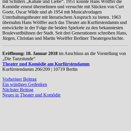
mit Schillers „Kabale und Liebe“. 1951 konnte Hans Wölffer die
Komödie erneut übernehmen und versuchte mit Stücken von Curt
Goetz, Oscar Wilde und ab 1954 mit Musicalvorlagen
Unterhaltungstheater mit literarischem Anspruch zu bieten. 1963
übernahm Hans Wölffer auch das Theater am Kurfürstendamm und
entwickelte in der Folge die beiden Spielorte zu den bekanntesten
Boulevardbühnen der Stadt. Seit drei Generationen schreiben Hans,
Jürgen, Christian und Martin Woelffer Berliner Theatergeschichte.
Eröffnung:
18. Januar 2018
im Anschluss an die Vorstellung von
„Die Tanzstunde“
Theater und Komödie am Kurfürstendamm
Kurfürstendamm 206/209 | 10719 Berlin
Beitragsnavigation
Vorheriger
Vorheriger Beitrag
Beitrag:
Ein würdiges Gedenken
Nächster
Nächster Beitrag
Beitrag:
Neues in Theater und Komödie