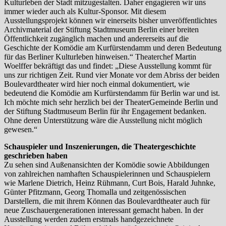
Kulturleben der Stadt mitzugestalten. Daher engagieren wir uns
immer wieder auch als Kultur-Sponsor. Mit diesem
Ausstellungsprojekt können wir einerseits bisher unveröffentlichtes
Archivmaterial der Stiftung Stadtmuseum Berlin einer breiten
Öffentlichkeit zugänglich machen und andererseits auf die
Geschichte der Komödie am Kurfürstendamm und deren Bedeutung
für das Berliner Kulturleben hinweisen.“ Theaterchef Martin
Woelffer bekräftigt das und findet: „Diese Ausstellung kommt für
uns zur richtigen Zeit. Rund vier Monate vor dem Abriss der beiden
Boulevardtheater wird hier noch einmal dokumentiert, wie
bedeutend die Komödie am Kurfürstendamm für Berlin war und ist.
Ich möchte mich sehr herzlich bei der TheaterGemeinde Berlin und
der Stiftung Stadtmuseum Berlin für ihr Engagement bedanken.
Ohne deren Unterstützung wäre die Ausstellung nicht möglich
gewesen.“
Schauspieler und Inszenierungen, die Theatergeschichte
geschrieben haben
Zu sehen sind Außenansichten der Komödie sowie Abbildungen
von zahlreichen namhaften Schauspielerinnen und Schauspielern
wie Marlene Dietrich, Heinz Rühmann, Curt Bois, Harald Juhnke,
Günter Pfitzmann, Georg Thomalla und zeitgenössischen
Darstellern, die mit ihrem Können das Boulevardtheater auch für
neue Zuschauergenerationen interessant gemacht haben. In der
Ausstellung werden zudem erstmals handgezeichnete