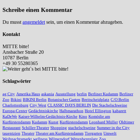
Schreibe einen Kommentar
Du musst
angemeldet
sein, um einen Kommentar abzugeben.
Kontakt
MITTE bitte!
Ansbacher Straße 20
10787 Berlin
+49 30 55280365
Schlagwörter
ag City
Amerika Haus
askania
Ausstellung
berlin
Berliner Kudamm
Berliner
Zoo
Bikini
BIKINI Berlin
Botanischer Garten
Breitscheidplatz
C/O Berlin
Charlottenburg
City West
CLASSIC DAYS BERLIN
Die Stachelschweine
Europa-Center
Gedächtniskirche
Halbmarathon
Hotel Ellington
kabarett
KaDeWe
Kaiser-Wilhelm-Gedächtnis-Kirche
Kino
Komödie am
Kurfürstendamm
Kudamm
Kunst
Kurfürstendamm
Leonhard Müller
Oldtimer
Restaurant
Schiller-Theater
Shopping
stachelschweine
Summer in the City
tauentzien
Theater
Theater am Kurfürstendamm
Tiergarten
Umwelt
Weihnachtsmarkt
wellness
Wilmersdorf
Wittenbergplatz
Zoo