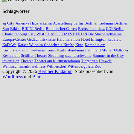
Schlagwörter
ag City
Amerika Haus
askania
Ausstellung
berlin
Berliner Kudamm
Berliner
Zoo
Bikini
BIKINI Berlin
Botanischer Garten
Breitscheidplatz
C/O Berlin
Charlottenburg
City West
CLASSIC DAYS BERLIN
Die Stachelschweine
Europa-Center
Gedächtniskirche
Halbmarathon
Hotel Ellington
kabarett
KaDeWe
Kaiser-Wilhelm-Gedächtnis-Kirche
Kino
Komödie am
Kurfürstendamm
Kudamm
Kunst
Kurfürstendamm
Leonhard Müller
Oldtimer
Restaurant
Schiller-Theater
Shopping
stachelschweine
Summer in the City
tauentzien
Theater
Theater am Kurfürstendamm
Tiergarten
Umwelt
Weihnachtsmarkt
wellness
Wilmersdorf
Wittenbergplatz
Zoo
Copyright © 2026
Berliner Kudamm
. Stolz präsentiert von
WordPress
und
Bam
.