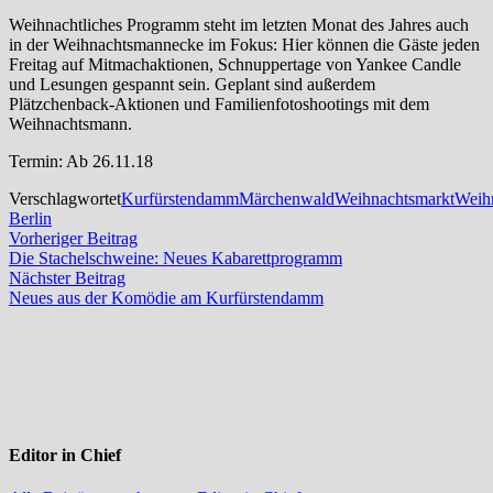
Weihnachtliches Programm steht im letzten Monat des Jahres auch
in der Weihnachtsmannecke im Fokus: Hier können die Gäste jeden
Freitag auf Mitmachaktionen, Schnuppertage von Yankee Candle
und Lesungen gespannt sein. Geplant sind außerdem
Plätzchenback-Aktionen und Familienfotoshootings mit dem
Weihnachtsmann.
Termin: Ab 26.11.18
Verschlagwortet
Kurfürstendamm
Märchenwald
Weihnachtsmarkt
Weih
Berlin
Beitragsnavigation
Vorheriger
Vorheriger Beitrag
Beitrag:
Die Stachelschweine: Neues Kabarettprogramm
Nächster
Nächster Beitrag
Beitrag:
Neues aus der Komödie am Kurfürstendamm
Editor in Chief